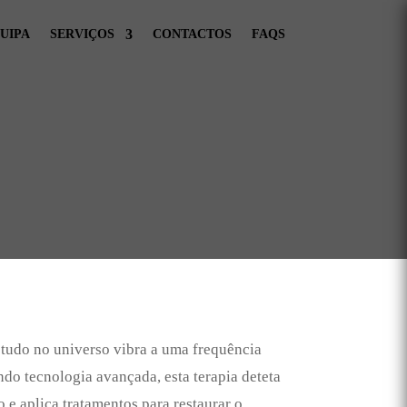
UIPA
SERVIÇOS
CONTACTOS
FAQS
tudo no universo vibra a uma frequência
ndo tecnologia avançada, esta terapia deteta
 e aplica tratamentos para restaurar o