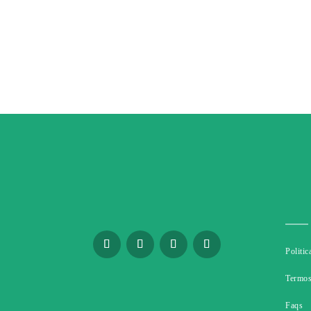
Politic
Termos
Faqs