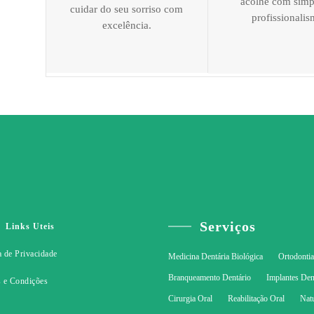
acolhe com simp
cuidar do seu sorriso com
profissionalis
excelência.
Serviços
Links Uteis
a de Privacidade
Medicina Dentária Biológica
Ortodonti
Branqueamento Dentário
Implantes Den
 e Condições
Cirurgia Oral
Reabilitação Oral
Nat