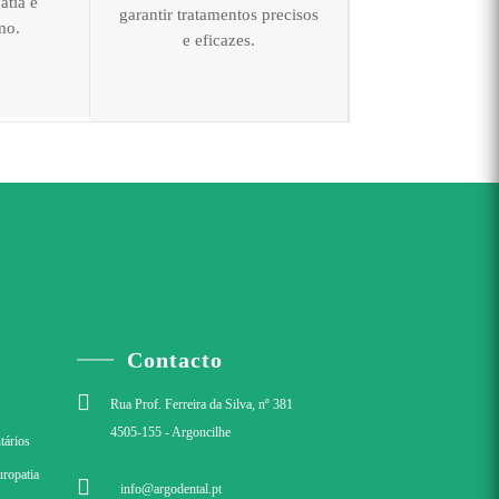
atia e
garantir tratamentos precisos
mo.
e eficazes.
Contacto

Rua Prof. Ferreira da Silva, nº 381
a
4505-155 - Argoncilhe
tários
uropatia

info@argodental.pt