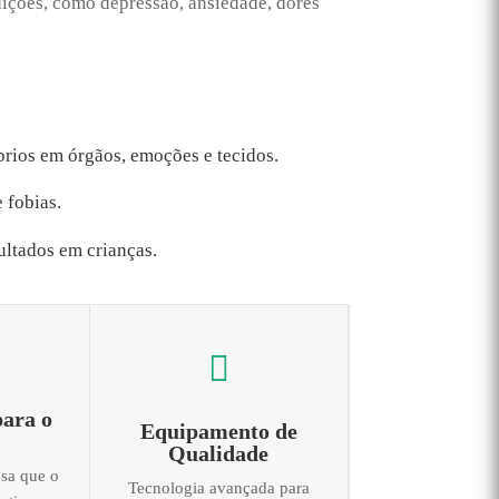
dições, como depressão, ansiedade, dores
brios em órgãos, emoções e tecidos.
 fobias.
ultados em crianças.

para o
Equipamento de
Qualidade
sa que o
Tecnologia avançada para