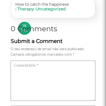
Nov
How to catch the happiness
Therapy
Uncategorized
|
,
18
0 Comments
Fev
Submit a Comment
O seu endereço de email não será publicado.
Campos obrigatórios marcados com
*